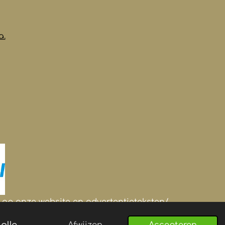
a.
's op onze website en advertentieteksten/-
alle
Afwijzen
Accepteren