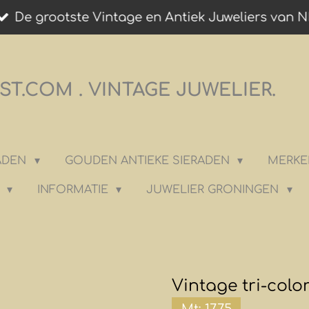
De grootste Vintage en Antiek Juweliers van N
T.COM . VINTAGE JUWELIER.
RADEN
GOUDEN ANTIEKE SIERADEN
MERKE
K
INFORMATIE
JUWELIER GRONINGEN
Vintage tri-colo
Mt: 17.75