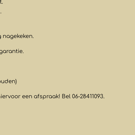
t.
.
ig nagekeken.
garantie.
ouden)
ervoor een afspraak! Bel 06-28411093.