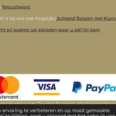
n
Retourbeleid.
it is bij ons ook mogelijk.|
Achteraf Betalen met Klarn
t wij taxeren uw sieraden waar u zelf bij bent
.
nschatkist.com. Gouden Sieraden.
Alle teksten/foto
w ervaring te verbeteren en op maat gemaakte
n zijn eigendom van Goudenschatkist.com
’ te klikken, gaat u akkoord met het gebruik van 