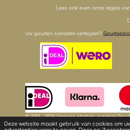
Lees ook even onze regels va
D
Uw gouden sieraden verkopen?
Goudgezoch
© 2017 - 2026 Vintage /Antiek
Juwelier
Goude
Deze website maakt gebruik van cookies om u
foto's zijn auteursrechtelijk beschermd e
advertenties weer te geven. Door op ‘Accepteren