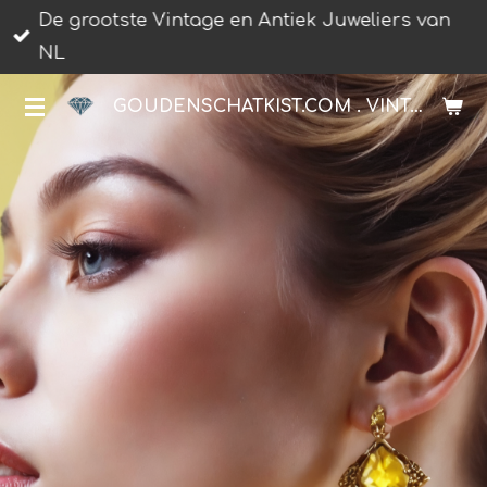
De grootste Vintage en Antiek Juweliers van
Ga
NL
direct
naar
GOUDENSCHATKIST.COM . VINTAGE JUWELIER.
de
hoofdinhoud