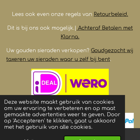
Lees ook even onze regels van
Retourbeleid.
Dit is bij ons ook mogelijk.|
Achteraf Betalen met
Klarna.
Uw gouden sieraden verkopen?
Goudgezocht wij
taxeren uw sieraden waar u zelf bij bent
.
Deze website maakt gebruik van cookies
om uw ervaring te verbeteren en op maat
gemaakte advertenties weer te geven. Door
op ‘Accepteren’ te klikken, gaat u akkoord
met het gebruik van alle cookies.
© 2017 - 2026 Vintage /Antiek
Juwelier