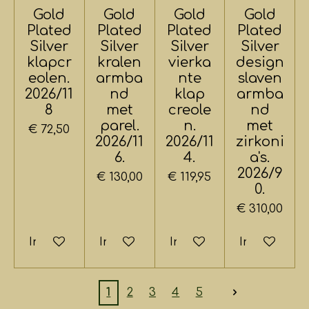
Gold
Gold
Gold
Gold
Plated
Plated
Plated
Plated
Silver
Silver
Silver
Silver
klapcr
kralen
vierka
design
eolen.
armba
nte
slaven
2026/11
nd
klap
armba
8
met
creole
nd
parel.
n.
met
€ 72,50
2026/11
2026/11
zirkoni
6.
4.
a's.
2026/9
€ 130,00
€ 119,95
0.
€ 310,00
In winkelwagen
In winkelwagen
In winkelwagen
In winkelwa
1
2
3
4
5