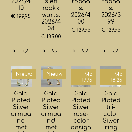
2026/4
s en
topaa
topaa
10
rookk
s.
s.
warts.
2026/4
2026/3
€ 199,95
2026/4
00
99
08
€ 129,95
€ 129,95
€ 135,00
In winkelwagen
In winkelwagen
In winkelwagen
In winkelwa
Nieuw.
Nieuw
Mt:
Mt:
17.75
18.25
Gold
Gold
Gold
Gold
Plated
Plated
Plated
Plated
Silver
Silver
Silver
tri-
armba
armba
rosé-
color
nd
nd
color
Silver
met
met
design
ring