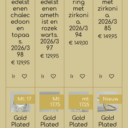
edelst
edelst
ring
met
enen
enen
met
zirkoni
chalec
ameth
zirkoni
a.
edoon
ist en
a.
2026/3
en
rozek
2026/3
85
topaa
warts.
94
€ 149,95
s.
2026/3
€ 149,00
2026/3
97
98
€ 129,95
€ 129,95
In winkelwagen
In winkelwagen
In winkelwagen
In winkelwa
Mt: 17
Mt:
mt:
Nieuw.
17.75
17.25
Gold
Gold
Gold
Gold
Plated
Plated
Plated
Plated