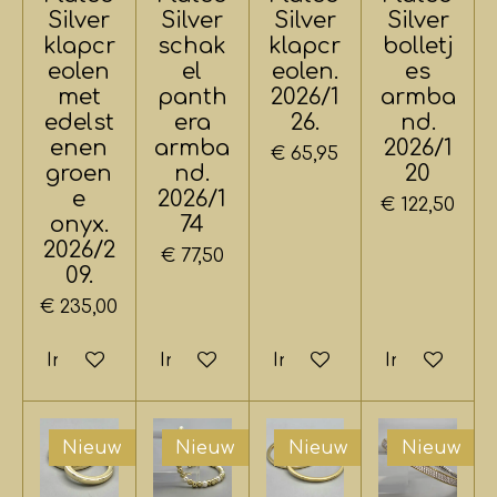
Silver
Silver
Silver
Silver
klapcr
schak
klapcr
bolletj
eolen
el
eolen.
es
met
panth
2026/1
armba
edelst
era
26.
nd.
enen
armba
2026/1
€ 65,95
groen
nd.
20
e
2026/1
€ 122,50
onyx.
74
2026/2
€ 77,50
09.
€ 235,00
In winkelwagen
In winkelwagen
In winkelwagen
In winkelwa
Nieuw
Nieuw
Nieuw
Nieuw