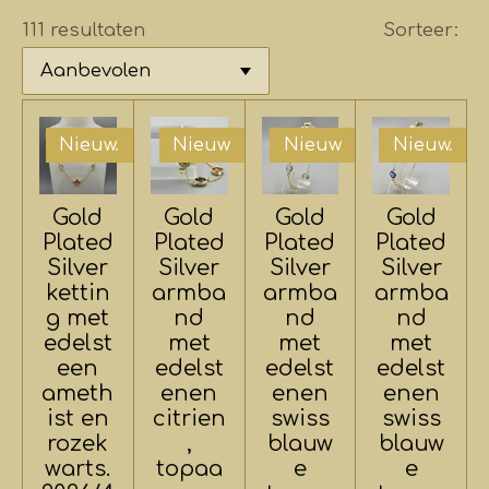
111 resultaten
Sorteer:
Nieuw.
Nieuw
Nieuw
Nieuw.
Gold
Gold
Gold
Gold
Plated
Plated
Plated
Plated
Silver
Silver
Silver
Silver
kettin
armba
armba
armba
g met
nd
nd
nd
edelst
met
met
met
een
edelst
edelst
edelst
ameth
enen
enen
enen
ist en
citrien
swiss
swiss
rozek
,
blauw
blauw
warts.
topaa
e
e