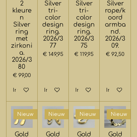
2
Silver
Silver
Silver
kleure
tri-
tri-
rope/k
n
color
color
oord
Silver
design
design
armba
ring
ring.
ring.
nd.
met
2026/3
2026/3
2026/3
zirkoni
77
75
09.
a.
€ 149,95
€ 119,95
€ 92,50
2026/3
80
€ 99,00
In winkelwagen
In winkelwagen
In winkelwagen
In winkelwa
Nieuw
Nieuw
Nieuw
Nieuw
Gold
Gold
Gold
Gold