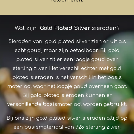
Wat zijn
Gold Plated Silver
sieraden?
Sieraden van gold plated silver zien er uit als
echt goud, maar zijn betaalbaar. Bij gold
plated silver zit er een laagje goud over
sterling zilver. Het verschil echter met gold
plated sieraden is het verschil in het basis
materiaal waar het laagje goud overheen gaat.
Bij gold plated sieraden kunnen er
verschillende basismateriaal worden gebruikt.
Bij ons zijn gold plated silver sieraden altijd op
een basismateriaal van 925 sterling zilver.