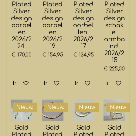
Plated
Plated
Plated
Plated
Silver
Silver
Silver
Silver
design
design
design
design
oorbel
oorbel
oorbel
schak
len.
len.
len.
el
2026/2
2026/2
2026/2
armba
24.
19.
17.
nd.
2026/2
€ 170,00
€ 154,95
€ 124,95
15
€ 225,00
In winkelwagen
In winkelwagen
In winkelwagen
In winkelwa
Nieuw.
Nieuw.
Nieuw
Nieuw
Gold
Gold
Gold
Gold
Plated
Plated
Plated
Plated