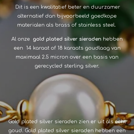
Dit is een kwalitatief beter en duurzamer
alternatief dan bijvoorbeeld goedkope
materialen als brass of stainless steel.
Al onze
gold plated silver
sieraden
hebben
een 14 karaat of 18 karaats goudlaag van
maximaal 2.5 micron over een basis van
gerecycled sterling silver.
Gold plated silver sieraden zien er uit als echt
goud. G
old plated silver
sieraden hebben een