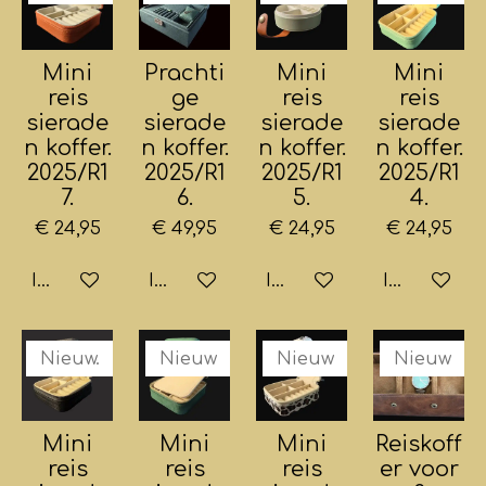
Mini
Prachti
Mini
Mini
reis
ge
reis
reis
sierade
sierade
sierade
sierade
n koffer.
n koffer.
n koffer.
n koffer.
2025/R1
2025/R1
2025/R1
2025/R1
7.
6.
5.
4.
€ 24,95
€ 49,95
€ 24,95
€ 24,95
In winkelwagen
In winkelwagen
In winkelwagen
In winkelw
Nieuw.
Nieuw
Nieuw
Nieuw
Mini
Mini
Mini
Reiskoff
reis
reis
reis
er voor