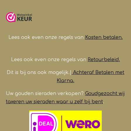
c
s
a
u
e
t
t
T
b
a
s
u
o
g
A
b
o
r
p
e
k
a
p
m
Lees ook even onze regels van
Kosten betalen.
Lees ook even onze regels van
Retourbeleid.
Dit is bij ons ook mogelijk.|
Achteraf Betalen met
Klarna.
Uw gouden sieraden verkopen?
Goudgezocht wij
taxeren uw sieraden waar u zelf bij bent
.