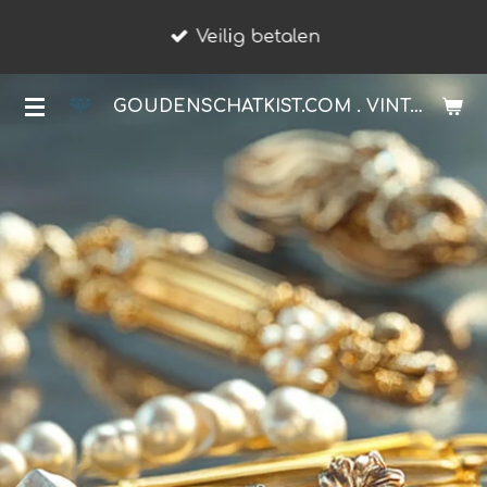
Ga
Veilig betalen
direct
naar
GOUDENSCHATKIST.COM . VINTAGE JUWELIER.
de
hoofdinhoud