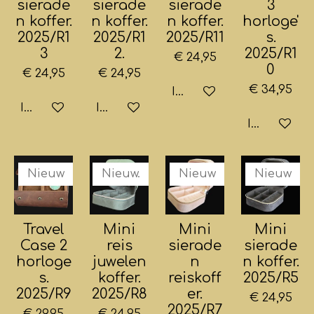
sierade
sierade
sierade
3
n koffer.
n koffer.
n koffer.
horloge'
2025/R1
2025/R1
2025/R11
s.
3
2.
2025/R1
€ 24,95
0
€ 24,95
€ 24,95
€ 34,95
In winkelwagen
In winkelwagen
In winkelwagen
In winkelw
Nieuw
Nieuw.
Nieuw
Nieuw
Travel
Mini
Mini
Mini
Case 2
reis
sierade
sierade
horloge
juwelen
n
n koffer.
s.
koffer.
reiskoff
2025/R5
2025/R9
2025/R8
er.
€ 24,95
2025/R7
€ 29,95
€ 24,95