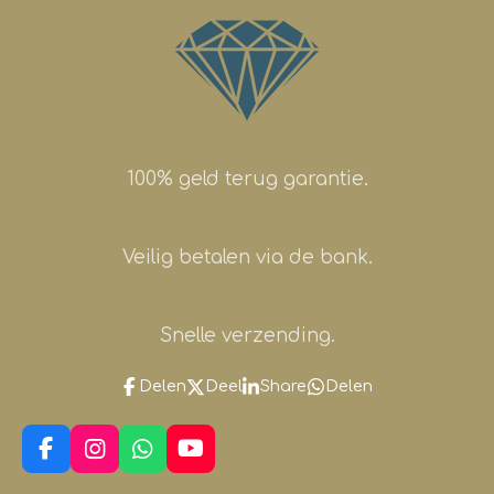
100% geld terug garantie.
Veilig betalen via de bank.
Snelle verzending.
Delen
Deel
Share
Delen
F
I
W
Y
a
n
h
o