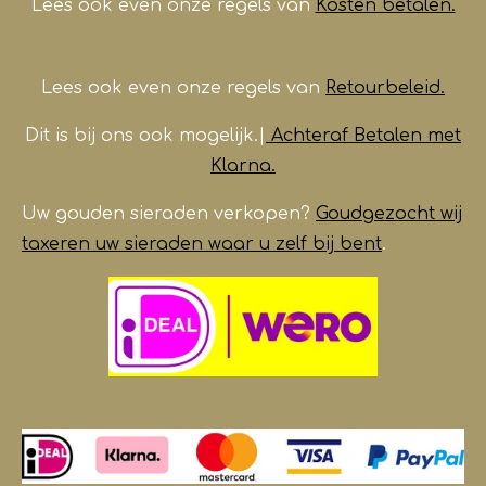
m
Lees ook even onze regels van
Kosten betalen.
Lees ook even onze regels van
Retourbeleid.
Dit is bij ons ook mogelijk.|
Achteraf Betalen met
Klarna.
Uw gouden sieraden verkopen?
Goudgezocht wij
taxeren uw sieraden waar u zelf bij bent
.