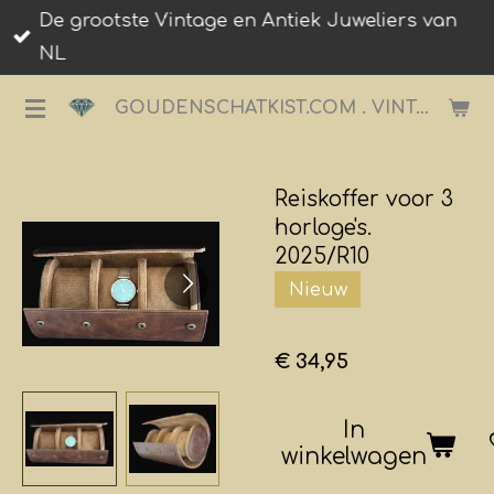
De grootste Vintage en Antiek Juweliers van
Ga
NL
direct
naar
GOUDENSCHATKIST.COM . VINTAGE JUWELIER.
de
hoofdinhoud
Reiskoffer voor 3
horloge's.
2025/R10
Nieuw
€ 34,95
In
winkelwagen