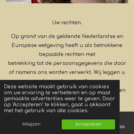
Uw rechten.
Op grond van de geldende Nederlandse en
Europese wetgeving heeft u als betrokkene
bepaalde rechten met
betrekking tot de persoonsgegevens die door
of namens ons worden verwerkt. Wij leggen u
hieronder uit welke
Deze website maakt gebruik van cookies
rechten dit zijn en hoe u zich op deze rechten
om uw ervaring te verbeteren en op maat
gemaakte advertenties weer te geven. Door
kunt beroepen. In beginsel sturen wij om
op ‘Accepteren’ te klikken, gaat u akkoord
misbruik te voorkomen
met het gebruik van alle cookies.
afschriften en kopieën van uw gegevens enkel
Afwijzen
Accepteren
naar uw bij ons reeds bekende e-mailadres. In
Telefoonnummer
Kaart
Instagram
WhatsApp