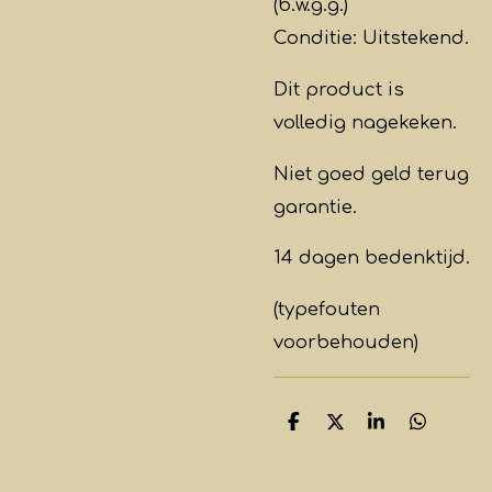
(b.w.g.g.)
Conditie: Uitstekend.
Dit product is
volledig nagekeken.
Niet goed geld terug
garantie.
14 dagen bedenktijd.
(typefouten
voorbehouden)
D
D
S
D
e
e
h
e
l
e
a
l
e
l
r
e