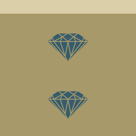
n
e
n