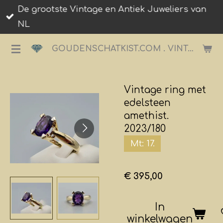
De grootste Vintage en Antiek Juweliers van
Ga
NL
direct
naar
GOUDENSCHATKIST.COM . VINTAGE JUWELIER.
de
hoofdinhoud
Vintage ring met
edelsteen
amethist.
2023/180
Mt: 17.
€ 395,00
In
winkelwagen