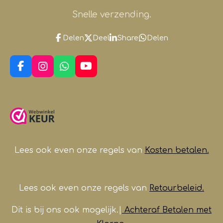
Snelle verzending.
Delen
Deel
Share
Delen
F
I
W
Y
a
n
h
o
c
s
a
u
e
t
t
T
b
a
s
u
o
g
A
b
o
r
p
e
k
a
p
m
Lees ook even onze regels van
Kosten betalen.
Lees ook even onze regels van
Retourbeleid.
Dit is bij ons ook mogelijk.|
Achteraf Betalen met