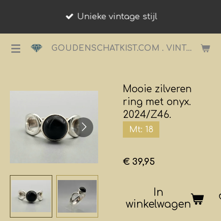
Ga
Unieke vintage stijl
direct
naar
GOUDENSCHATKIST.COM . VINTAGE JUWELIER.
de
hoofdinhoud
Mooie zilveren
ring met onyx.
2024/Z46.
Mt: 18
€ 39,95
In
winkelwagen