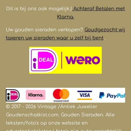
Dit is bij ons ook mogelijk.|
Achteraf Betalen met
Klarna.
Uw gouden sieraden verkopen?
Goudgezocht wij
taxeren uw sieraden waar u zelf bij bent
.
© 2017 - 2026 Vintage /Antiek
Juwelier
Goudenschatkist.com. Gouden Sieraden.
Alle
teksten/foto's op onze website en