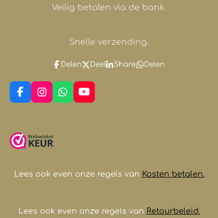
Veilig betalen via de bank.
Snelle verzending.
Delen
Deel
Share
Delen
F
I
W
Y
a
n
h
o
c
s
a
u
e
t
t
T
b
a
s
u
o
g
A
b
o
r
p
e
k
a
p
m
Lees ook even onze regels van
Kosten betalen.
Lees ook even onze regels van
Retourbeleid.