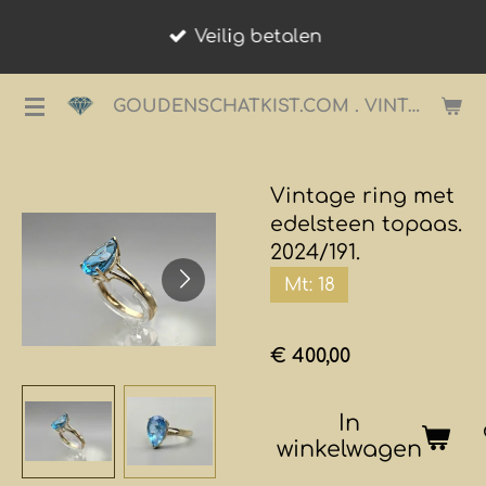
Ga
Veilig betalen
direct
naar
GOUDENSCHATKIST.COM . VINTAGE JUWELIER.
de
hoofdinhoud
Vintage ring met
edelsteen topaas.
2024/191.
Mt: 18
€ 400,00
In
winkelwagen