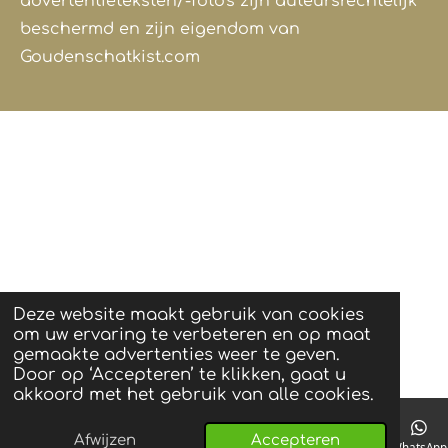
advertentieteksten/-foto's zijn auteursrechtelijk
beschermd en zijn eigendom van
Goudenschatkist.com
Deze website maakt gebruik van cookies
om uw ervaring te verbeteren en op maat
gemaakte advertenties weer te geven.
Door op ‘Accepteren’ te klikken, gaat u
akkoord met het gebruik van alle cookies.
Afwijzen
Accepteren
Telefoonnummer
Kaart
Instagram
WhatsApp