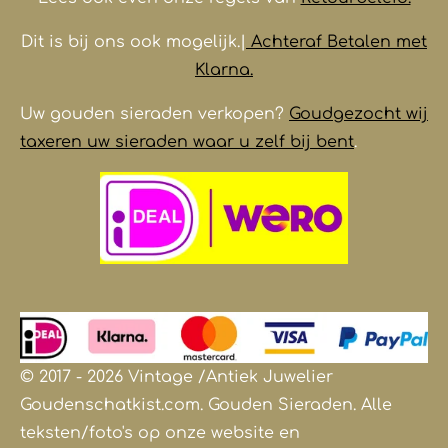
Dit is bij ons ook mogelijk.|
Achteraf Betalen met
Klarna.
Uw gouden sieraden verkopen?
Goudgezocht wij
taxeren uw sieraden waar u zelf bij bent
.
© 2017 - 2026 Vintage /Antiek
Juwelier
Goudenschatkist.com. Gouden Sieraden.
Alle
teksten/foto's op onze website en