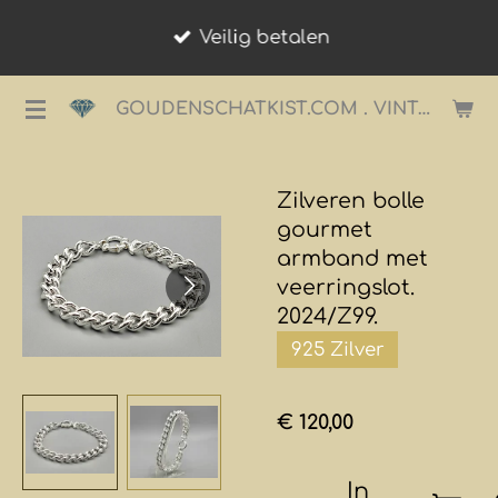
Ga
Veilig betalen
direct
naar
GOUDENSCHATKIST.COM . VINTAGE JUWELIER.
de
hoofdinhoud
Zilveren bolle
gourmet
armband met
veerringslot.
2024/Z99.
925 Zilver
€ 120,00
In