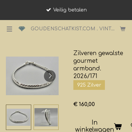
Ga
Veilig betalen
direct
naar
GOUDENSCHATKIST.COM . VINTAGE JUWELIER.
de
hoofdinhoud
Zilveren gewalste
gourmet
armband.
2026/171
925 Zilver
€ 160,00
In
winkelwagen