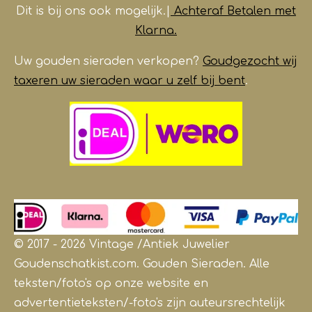
Dit is bij ons ook mogelijk.|
Achteraf Betalen met
Klarna.
Uw gouden sieraden verkopen?
Goudgezocht wij
taxeren uw sieraden waar u zelf bij bent
.
© 2017 - 2026 Vintage /Antiek
Juwelier
Goudenschatkist.com. Gouden Sieraden.
Alle
teksten/foto's op onze website en
advertentieteksten/-foto's zijn auteursrechtelijk