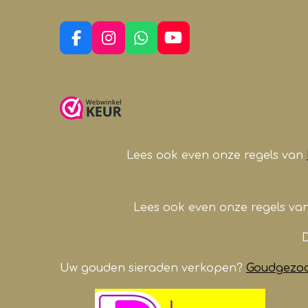
F
I
W
Y
a
n
h
o
c
s
a
u
e
t
t
T
b
a
s
u
o
g
A
b
o
r
p
e
k
a
p
Lees ook even onze regels van
m
Lees ook even onze regels va
D
Uw gouden sieraden verkopen?
Goudgezoch