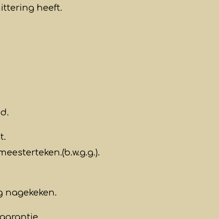
ttering heeft.
d.
t.
eesterteken.(b.w.g.g.).
ig nagekeken.
garantie.