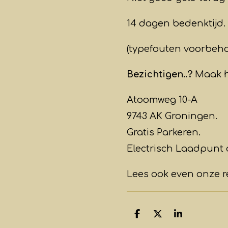
14 dagen bedenktijd.
(typefouten voorbeh
Bezichtigen..?
Maak h
Atoomweg 10-A
9743 AK Groningen.
Gratis Parkeren.
Electrisch Laadpunt 
Lees ook even onze 
D
D
S
e
e
h