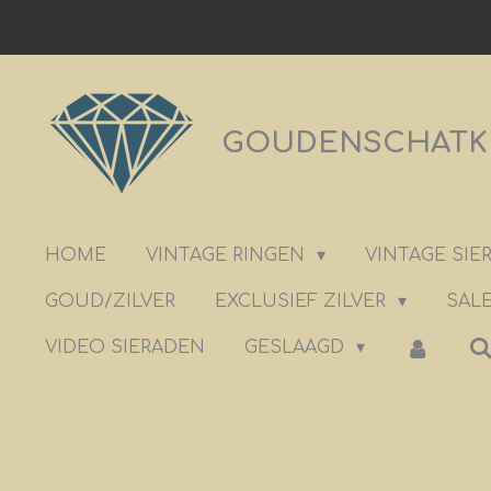
Ga
direct
naar
de
GOUDENSCHATKIS
hoofdinhoud
HOME
VINTAGE RINGEN
VINTAGE SI
GOUD/ZILVER
EXCLUSIEF ZILVER
SALE
VIDEO SIERADEN
GESLAAGD