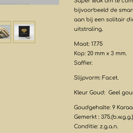
Super leuk om te com
bijvoorbeeld de smar
aan bij een solitair 
uitstraling.
Maat: 17.75
Kop: 20 mm x 3 mm.
Saffier.
Slijpvorm: Facet.
Kleur Goud: Geel gou
Goudgehalte: 9 Karaa
Gemerkt : 375.(b.w.g.g.
Conditie: z.g.a.n.