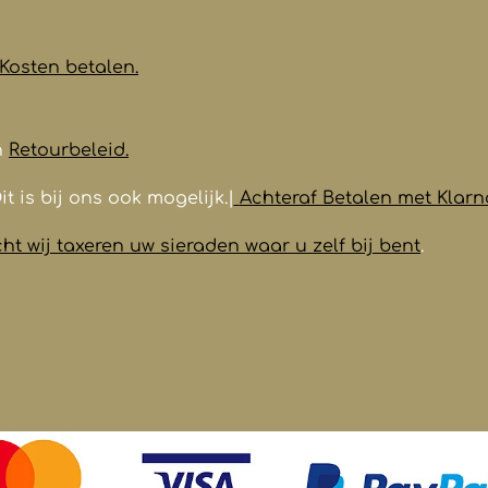
Kosten betalen.
n
Retourbeleid.
it is bij ons ook mogelijk.|
Achteraf Betalen met Klarn
t wij taxeren uw sieraden waar u zelf bij bent
.