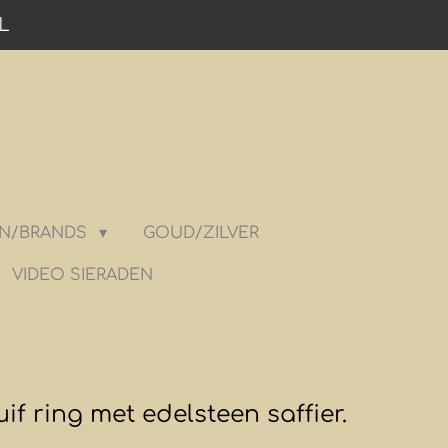
L
N/BRANDS
GOUD/ZILVER
VIDEO SIERADEN
f ring met edelsteen saffier.