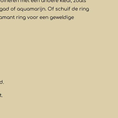
bineren met een andere kleur, zoals
gad of aquamarijn. Of schuif de ring
diamant ring voor een geweldige
d.
t.
)