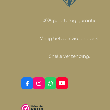
100% geld terug garantie.
Veilig betalen via de bank.
Snelle verzending.
F
I
W
Y
a
n
h
o
c
s
a
u
e
t
t
T
b
a
s
u