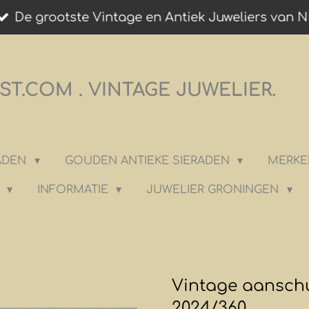
De grootste Vintage en Antiek Juweliers van N
T.COM . VINTAGE JUWELIER.
RADEN
GOUDEN ANTIEKE SIERADEN
MERKE
K
INFORMATIE
JUWELIER GRONINGEN
Vintage aanschui
2024/360