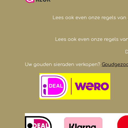
o
g
A
b
o
r
p
e
k
a
p
Lees ook even onze regels van
m
Lees ook even onze regels va
D
Uw gouden sieraden verkopen?
Goudgezoch