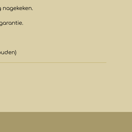
ig nagekeken.
garantie.
ouden)