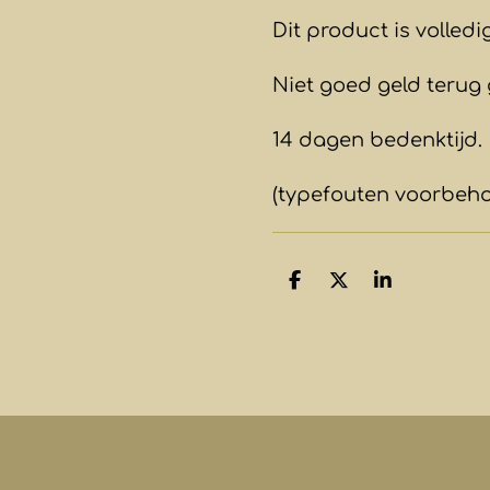
Dit product is volled
Niet goed geld terug 
14 dagen bedenktijd.
(typefouten voorbeh
D
D
S
e
e
h
l
e
a
e
l
r
n
e