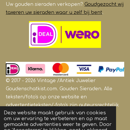
Uw gouden sieraden verkopen?
Goudgezocht wij
taxeren uw sieraden waar u zelf bij bent
.
© 2017 - 2026 Vintage /Antiek
Juwelier
Goudenschatkist.com. Gouden Sieraden.
Alle
teksten/foto's op onze website en
advertentieteksten/-foto's zijn auteursrechtelijk
Deze website maakt gebruik van cookies
beschermd en zijn eigendom van
om uw ervaring te verbeteren en op maat
Goudenschatkist.com
gemaakte advertenties weer te geven. Door