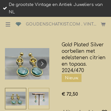
De grootste Vintage en Antiek Juweliers van
Ga
NL
direct
naar
GOUDENSCHATKIST.COM . VINTAGE JUWELIER.
de
hoofdinhoud
Gold Plated Silver
oorbellen met
edelstenen citrien
en topaas.
2024/470
Nieuw.
€ 72,50