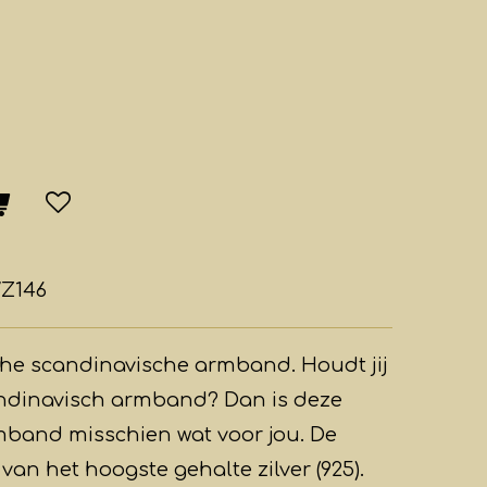
/Z146
che
scandinavische armband. Houdt jij
candinavisch armband? Dan is deze
rmband misschien wat voor jou. De
an het hoogste gehalte zilver (925).