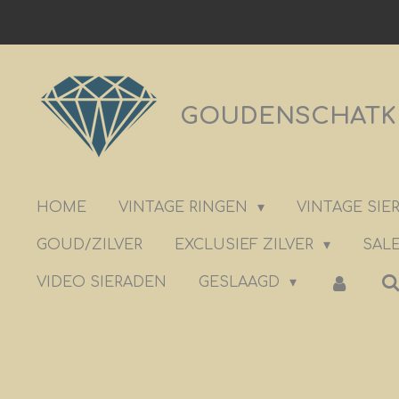
Ga
direct
naar
de
GOUDENSCHATKIS
hoofdinhoud
HOME
VINTAGE RINGEN
VINTAGE SI
GOUD/ZILVER
EXCLUSIEF ZILVER
SALE
VIDEO SIERADEN
GESLAAGD