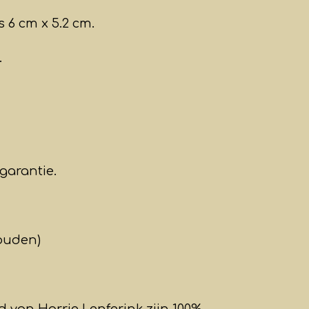
 6 cm x 5.2 cm.
.
garantie.
ouden)
 van Harrie Lenferink zijn 100%