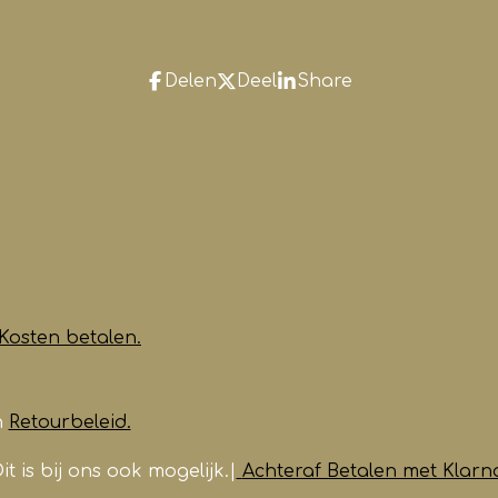
Delen
Deel
Share
Kosten betalen.
n
Retourbeleid.
it is bij ons ook mogelijk.|
Achteraf Betalen met Klarn