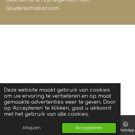
beschermd en zijn eigendom van
Goudenschatkist.com
Deze website maakt gebruik van cookies
om uw ervaring te verbeteren en op maat
gemaakte advertenties weer te geven. Door
op ‘Accepteren’ te klikken, gaat u akkoord
met het gebruik van alle cookies.
Afwijzen
Accepteren
Telefoonnummer
Kaart
Instagram
WhatsApp