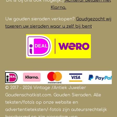
Dit is bij ons ook mogelijk.|
Achteraf Betalen met
Klarna.
Uw gouden sieraden verkopen?
Goudgezocht wij
taxeren uw sieraden waar u zelf bij bent
.
© 2017 - 2026 Vintage /Antiek
Juwelier
Goudenschatkist.com. Gouden Sieraden.
Alle
teksten/foto's op onze website en
advertentieteksten/-foto's zijn auteursrechtelijk