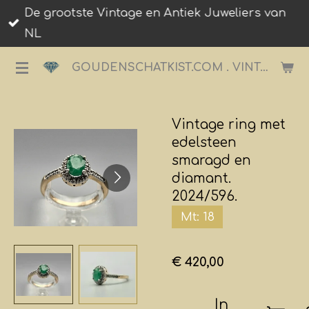
De grootste Vintage en Antiek Juweliers van
Ga
NL
direct
naar
GOUDENSCHATKIST.COM . VINTAGE JUWELIER.
de
hoofdinhoud
Vintage ring met
edelsteen
smaragd en
diamant.
2024/596.
Mt: 18
€ 420,00
In