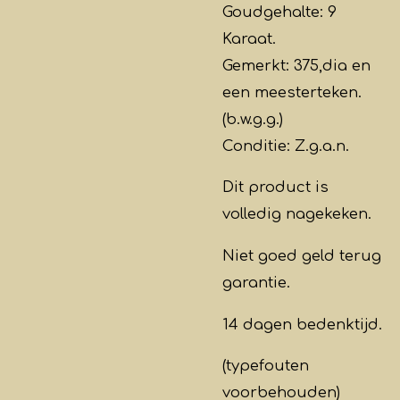
Goudgehalte: 9
Karaat.
Gemerkt: 375,dia en
een meesterteken.
(b.w.g.g.)
Conditie: Z.g.a.n.
Dit product is
volledig
nagekeken
.
Niet goed geld terug
garantie.
14 dagen bedenktijd.
(typefouten
voorbehouden)