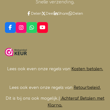
Snelle verzending.
Delen
Deel
Share
Delen
F
I
W
Y
a
n
h
o
c
s
a
u
e
t
t
T
b
a
s
u
o
g
A
b
o
r
p
e
k
a
p
m
Lees ook even onze regels van
Kosten betalen.
Lees ook even onze regels van
Retourbeleid.
Dit is bij ons ook mogelijk.|
Achteraf Betalen met
Klarna.