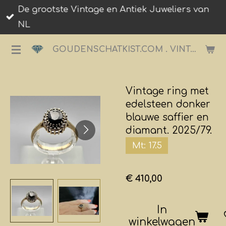
De grootste Vintage en Antiek Juweliers van
Ga
NL
direct
naar
GOUDENSCHATKIST.COM . VINTAGE JUWELIER.
de
hoofdinhoud
Vintage ring met
edelsteen donker
blauwe saffier en
diamant. 2025/79.
Mt: 17.5
€ 410,00
In
winkelwagen