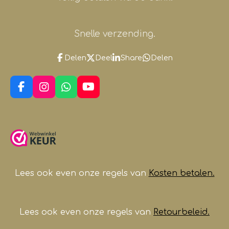
Snelle verzending.
Delen
Deel
Share
Delen
F
I
W
Y
a
n
h
o
c
s
a
u
e
t
t
T
b
a
s
u
o
g
A
b
o
r
p
e
k
a
p
m
Lees ook even onze regels van
Kosten betalen.
Lees ook even onze regels van
Retourbeleid.