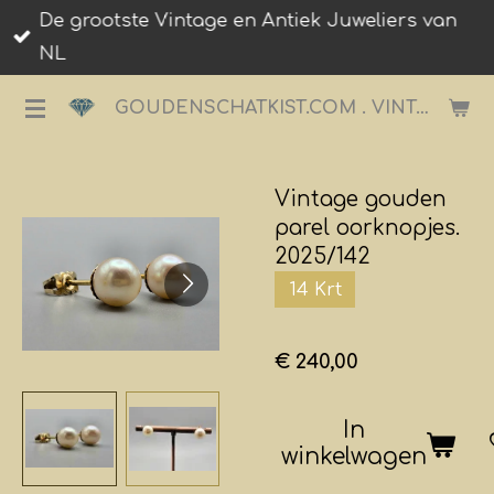
De grootste Vintage en Antiek Juweliers van
Ga
NL
direct
naar
GOUDENSCHATKIST.COM . VINTAGE JUWELIER.
de
hoofdinhoud
Vintage gouden
parel oorknopjes.
2025/142
14 Krt
€ 240,00
In
winkelwagen