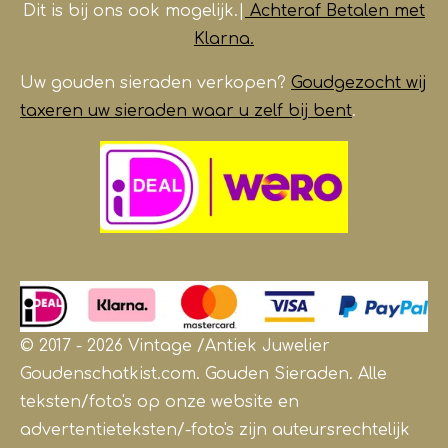
Dit is bij ons ook mogelijk.|
Achteraf Betalen met
Klarna.
Uw gouden sieraden verkopen?
Goudgezocht wij
taxeren uw sieraden waar u zelf bij bent
.
© 2017 - 2026 Vintage /Antiek
Juwelier
Goudenschatkist.com. Gouden Sieraden.
Alle
teksten/foto's op onze website en
advertentieteksten/-foto's zijn auteursrechtelijk