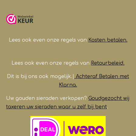
c
s
a
u
e
t
t
T
b
a
s
u
o
g
A
b
o
r
p
e
k
a
p
m
Lees ook even onze regels van
Kosten betalen.
Lees ook even onze regels van
Retourbeleid.
Dit is bij ons ook mogelijk.|
Achteraf Betalen met
Klarna.
Uw gouden sieraden verkopen?
Goudgezocht wij
taxeren uw sieraden waar u zelf bij bent
.