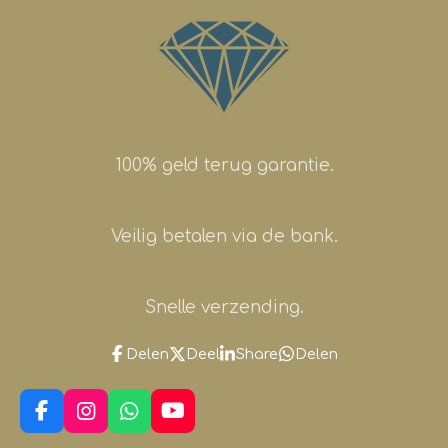
100% geld terug garantie.
Veilig betalen via de bank.
Snelle verzending.
Delen
Deel
Share
Delen
F
I
W
Y
a
n
h
o