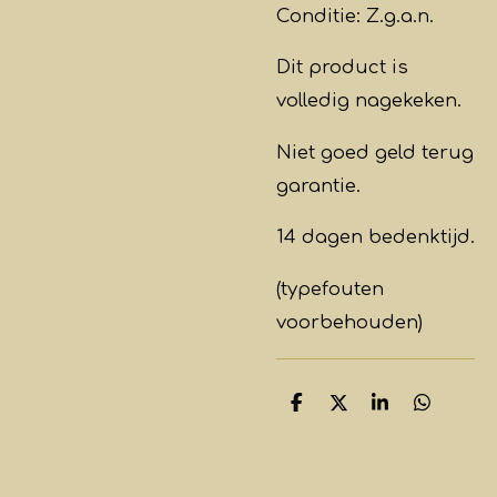
Conditie: Z.g.a.n.
Dit product is
volledig
nagekeken
.
Niet goed geld terug
garantie.
14 dagen bedenktijd.
(typefouten
voorbehouden)
D
D
S
D
e
e
h
e
l
e
a
l
e
l
r
e
n
e
n