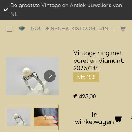
De grootste Vintage en Antiek Juweliers van
Ga
NL
direct
naar
GOUDENSCHATKIST.COM . VINTAGE JUWELIER.
de
hoofdinhoud
Vintage ring met
parel en diamant.
2025/186.
Mt: 15.5
€ 425,00
In
winkelwagen