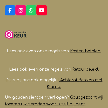
F
I
W
Y
a
n
h
o
c
s
a
u
e
t
t
T
b
a
s
u
o
g
A
b
o
r
p
e
k
a
p
m
Lees ook even onze regels van
Kosten betalen.
Lees ook even onze regels van
Retourbeleid.
Dit is bij ons ook mogelijk.|
Achteraf Betalen met
Klarna.
Uw gouden sieraden verkopen?
Goudgezocht wij
taxeren uw sieraden waar u zelf bij bent
.