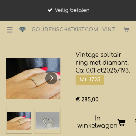
Ga
Veilig betalen
direct
naar
GOUDENSCHATKIST.COM . VINTAGE JUWELIER.
de
hoofdinhoud
Vintage solitair
ring met diamant.
Ca: 0.01 ct2025/193.
Mt: 17.25
€ 285,00
In
winkelwagen