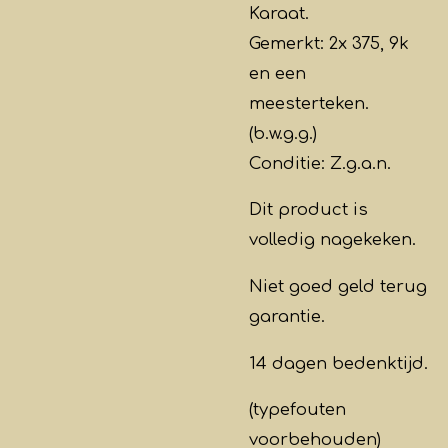
Karaat.
Gemerkt: 2x 375, 9k
en een
meesterteken.
(b.w.g.g.)
Conditie: Z.g.a.n.
Dit product is
volledig
nagekeken
.
Niet goed geld terug
garantie.
14 dagen bedenktijd.
(typefouten
voorbehouden)