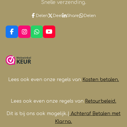
Snelle verzending.
Delen
Deel
Share
Delen
F
I
W
Y
a
n
h
o
c
s
a
u
e
t
t
T
b
a
s
u
o
g
A
b
o
r
p
e
k
a
p
m
Lees ook even onze regels van
Kosten betalen.
Lees ook even onze regels van
Retourbeleid.
Dit is bij ons ook mogelijk.|
Achteraf Betalen met
Klarna.