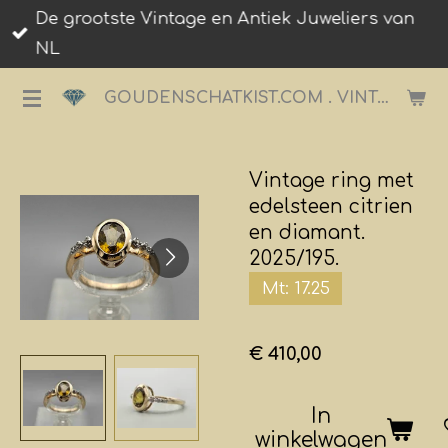
De grootste Vintage en Antiek Juweliers van
Ga
NL
direct
naar
GOUDENSCHATKIST.COM . VINTAGE JUWELIER.
de
hoofdinhoud
Vintage ring met
edelsteen citrien
en diamant.
2025/195.
Mt: 17.25
€ 410,00
In
winkelwagen