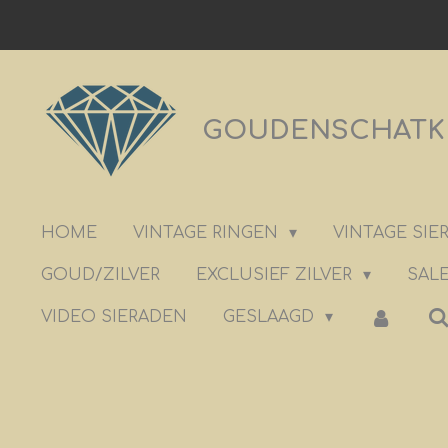
Ga
direct
naar
de
GOUDENSCHATKIS
hoofdinhoud
HOME
VINTAGE RINGEN
VINTAGE SI
GOUD/ZILVER
EXCLUSIEF ZILVER
SALE
VIDEO SIERADEN
GESLAAGD