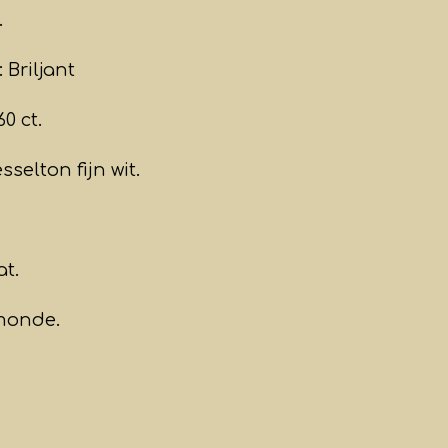
.
Briljant
0 ct.
sselton fijn wit.
at.
amonde.