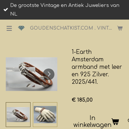
De grootste Vintage en Antiek Juweliers van
Ga
NL
direct
naar
GOUDENSCHATKIST.COM . VINTAGE JUWELIER.
de
hoofdinhoud
1-Earth
Amsterdam
armband met leer
en 925 Zilver.
2025/441.
€ 185,00
In
winkelwagen