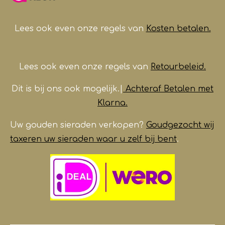
o
r
p
e
k
a
p
m
Lees ook even onze regels van
Kosten betalen.
Lees ook even onze regels van
Retourbeleid.
Dit is bij ons ook mogelijk.|
Achteraf Betalen met
Klarna.
Uw gouden sieraden verkopen?
Goudgezocht wij
taxeren uw sieraden waar u zelf bij bent
.