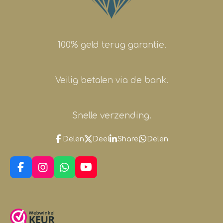
100% geld terug garantie.
Veilig betalen via de bank.
Snelle verzending.
Delen
Deel
Share
Delen
F
I
W
Y
a
n
h
o
c
s
a
u
e
t
t
T
b
a
s
u
o
g
A
b