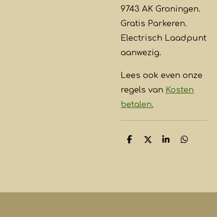
9743 AK Groningen.
Gratis Parkeren.
Electrisch Laadpunt
aanwezig.
Lees ook even onze
regels van
Kosten
betalen.
D
D
S
D
e
e
h
e
l
e
a
l
e
l
r
e
n
e
n