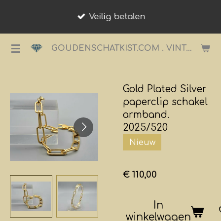
Ga
Veilig betalen
direct
naar
GOUDENSCHATKIST.COM . VINTAGE JUWELIER.
de
hoofdinhoud
Gold Plated Silver
paperclip schakel
armband.
2025/520
Nieuw
€ 110,00
In
winkelwagen