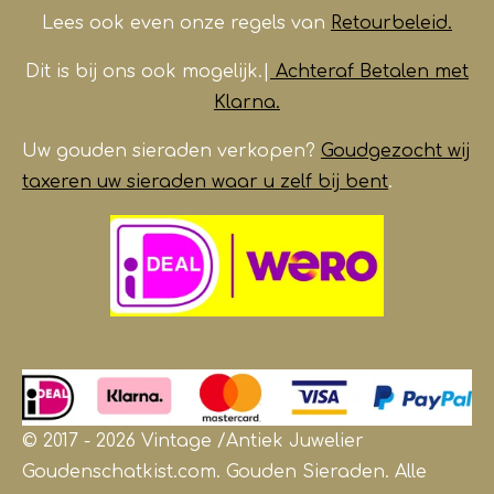
Lees ook even onze regels van
Retourbeleid.
Dit is bij ons ook mogelijk.|
Achteraf Betalen met
Klarna.
Uw gouden sieraden verkopen?
Goudgezocht wij
taxeren uw sieraden waar u zelf bij bent
.
© 2017 - 2026 Vintage /Antiek
Juwelier
Goudenschatkist.com. Gouden Sieraden.
Alle