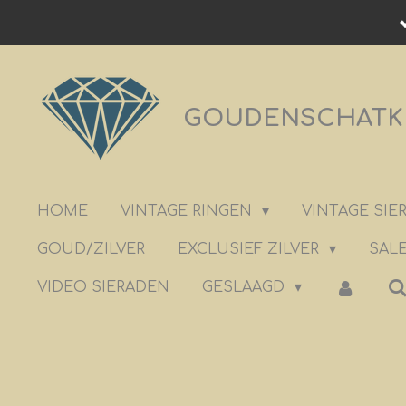
Ga
direct
naar
de
GOUDENSCHATKIS
hoofdinhoud
HOME
VINTAGE RINGEN
VINTAGE SI
GOUD/ZILVER
EXCLUSIEF ZILVER
SALE
VIDEO SIERADEN
GESLAAGD