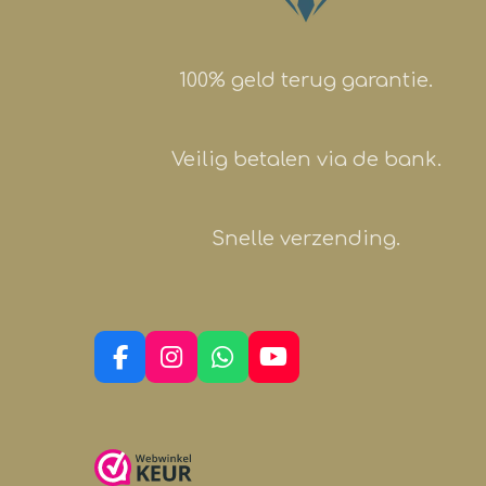
100% geld terug garantie.
Veilig betalen via de bank.
Snelle verzending.
F
I
W
Y
a
n
h
o
c
s
a
u
e
t
t
T
b
a
s
u
o
g
A
b