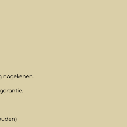
ig nagekenen.
garantie.
ouden)