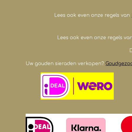
o
r
p
e
k
a
p
Lees ook even onze regels van
m
Lees ook even onze regels va
D
Uw gouden sieraden verkopen?
Goudgezoch