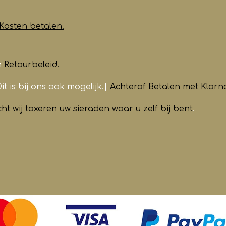
Kosten betalen.
n
Retourbeleid.
it is bij ons ook mogelijk.|
Achteraf Betalen met Klarn
t wij taxeren uw sieraden waar u zelf bij bent
.