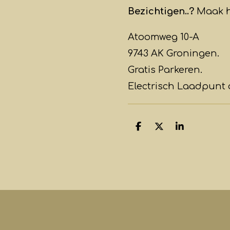
Bezichtigen..?
Maak h
Atoomweg 10-A
9743 AK Groningen.
Gratis Parkeren.
Electrisch Laadpunt 
D
D
S
e
e
h
l
e
a
e
l
r
n
e