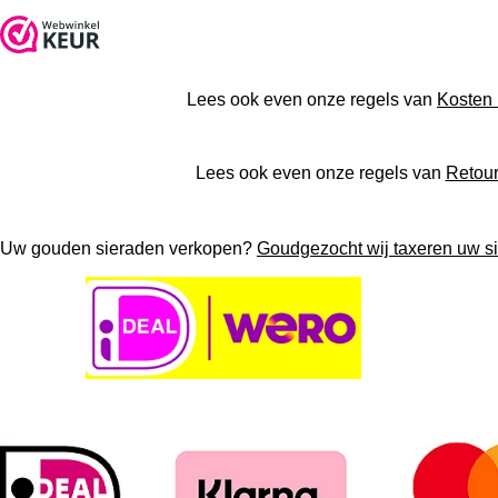
b
a
s
u
o
g
A
b
o
r
p
e
k
a
p
Lees ook even onze regels van
Kosten 
m
Lees ook even onze regels van
Retour
Uw gouden sieraden verkopen?
Goudgezocht wij taxeren uw sie