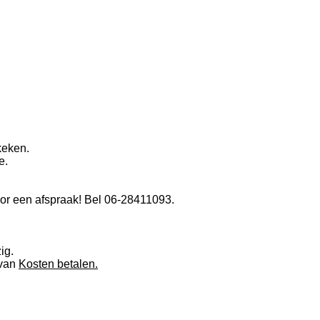
keken
.
e.
or een afspraak! Bel 06-28411093.
ig.
 van
Kosten betalen.