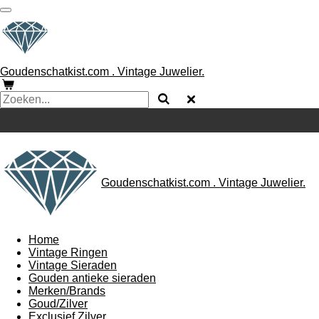
Ga
direct
naar
de
hoofdinhoud
Goudenschatkist.com . Vintage Juwelier.
Goudenschatkist.com . Vintage Juwelier.
Home
Vintage Ringen
Vintage Sieraden
Gouden antieke sieraden
Merken/Brands
Goud/Zilver
Exclusief Zilver