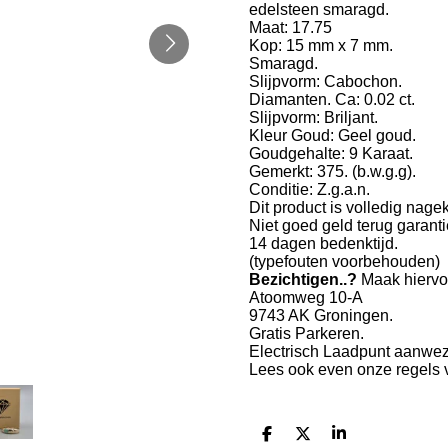
edelsteen smaragd.
Maat: 17.75
Kop: 15 mm x 7 mm.
Smaragd.
Slijpvorm: Cabochon.
Diamanten. Ca: 0.02 ct.
Slijpvorm: Briljant.
Kleur Goud: Geel goud.
Goudgehalte: 9 Karaat.
Gemerkt: 375. (b.w.g.g).
Conditie: Z.g.a.n.
Dit product is volledig
nage
Niet goed geld terug garanti
14 dagen bedenktijd.
(typefouten voorbehouden)
Bezichtigen..?
Maak hiervo
Atoomweg 10-A
9743 AK Groningen.
Gratis Parkeren.
Electrisch Laadpunt aanwez
Lees ook even onze regels
D
D
S