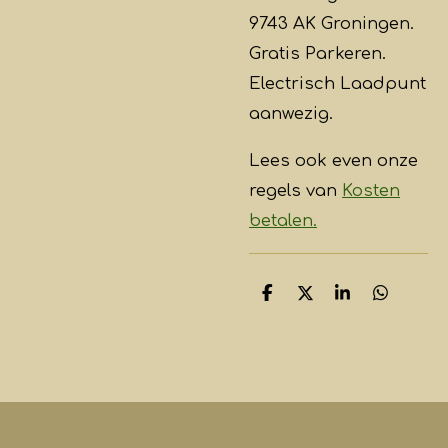
9743 AK Groningen.
Gratis Parkeren.
Electrisch Laadpunt
aanwezig.
Lees ook even onze
regels van
Kosten
betalen.
D
D
S
D
e
e
h
e
l
e
a
l
e
l
r
e
n
e
n