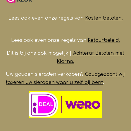
o
g
A
b
o
r
p
e
k
a
p
m
Lees ook even onze regels van
Kosten betalen.
Lees ook even onze regels van
Retourbeleid.
Dit is bij ons ook mogelijk.|
Achteraf Betalen met
Klarna.
Uw gouden sieraden verkopen?
Goudgezocht wij
taxeren uw sieraden waar u zelf bij bent
.