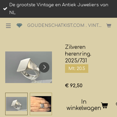
De grootste Vintage en Antiek Juweliers van
Ga
NL
direct
naar
GOUDENSCHATKIST.COM . VINTAGE JUWELIER.
de
hoofdinhoud
Zilveren
herenring.
2025/731
Mt: 20.5
€ 92,50
In
winkelwagen