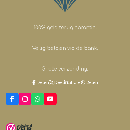
100% geld terug garantie.
Veilig betalen via de bank.
Snelle verzending.
Delen
Deel
Share
Delen
F
I
W
Y
a
n
h
o
c
s
a
u
e
t
t
T
b
a
s
u