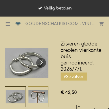
Ga
Veilig betalen
direct
naar
GOUDENSCHATKIST.COM . VINTAGE JUWELIER.
de
hoofdinhoud
Zilveren gladde
creolen vierkante
buis
gerhodineerd.
2025/771.
925 Zilver
€ 42,50
In