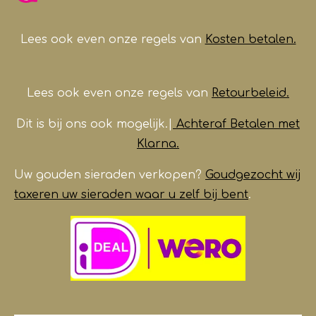
o
r
p
e
k
a
p
m
Lees ook even onze regels van
Kosten betalen.
Lees ook even onze regels van
Retourbeleid.
Dit is bij ons ook mogelijk.|
Achteraf Betalen met
Klarna.
Uw gouden sieraden verkopen?
Goudgezocht wij
taxeren uw sieraden waar u zelf bij bent
.