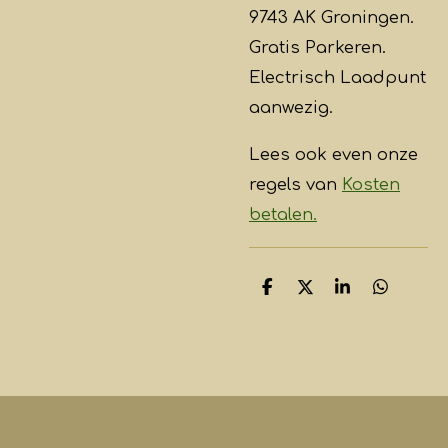
9743 AK Groningen.
Gratis Parkeren.
Electrisch Laadpunt
aanwezig.
Lees ook even onze
regels van
Kosten
betalen.
D
D
S
D
e
e
h
e
l
e
a
l
e
l
r
e
n
e
n