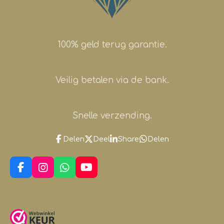
100% geld terug garantie.
Veilig betalen via de bank.
Snelle verzending.
Delen
Deel
Share
Delen
F
I
W
Y
a
n
h
o
c
s
a
u
e
t
t
T
b
a
s
u
o
g
A
b