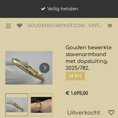
Ga
Veilig betalen
direct
naar
GOUDENSCHATKIST.COM . VINTAGE JUWELIER.
de
hoofdinhoud
Gouden bewerkte
slavenarmband
met dopsluiting.
2025/782.
14 Krt
€ 1.695,00
Uitverkocht