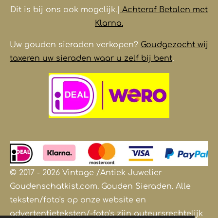
Dit is bij ons ook mogelijk.|
Achteraf Betalen met
Klarna.
Uw gouden sieraden verkopen?
Goudgezocht wij
taxeren uw sieraden waar u zelf bij bent
.
© 2017 - 2026 Vintage /Antiek
Juwelier
Goudenschatkist.com. Gouden Sieraden.
Alle
teksten/foto's op onze website en
advertentieteksten/-foto's zijn auteursrechtelijk