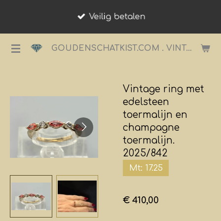
Ga
Veilig betalen
direct
naar
GOUDENSCHATKIST.COM . VINTAGE JUWELIER.
de
hoofdinhoud
Vintage ring met
edelsteen
toermalijn en
champagne
toermalijn.
2025/842
Mt: 17.25
€ 410,00