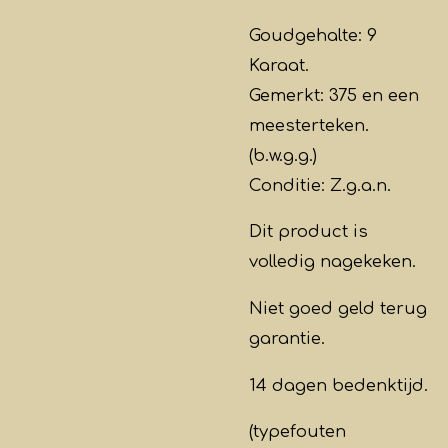
Goudgehalte: 9
Karaat.
Gemerkt: 375 en een
meesterteken.
(b.w.g.g.)
Conditie: Z.g.a.n.
Dit product is
volledig
nagekeken
.
Niet goed geld terug
garantie.
14 dagen bedenktijd.
(typefouten