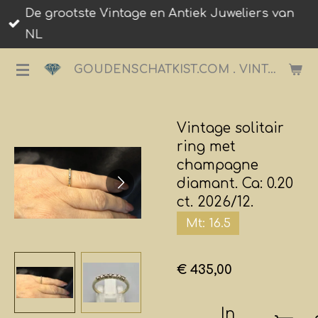
De grootste Vintage en Antiek Juweliers van
Ga
NL
direct
naar
GOUDENSCHATKIST.COM . VINTAGE JUWELIER.
de
hoofdinhoud
Vintage solitair
ring met
champagne
diamant. Ca: 0.20
ct. 2026/12.
Mt: 16.5
€ 435,00
In