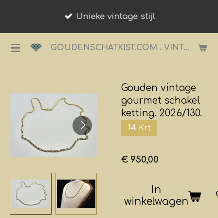
Ga
Unieke vintage stijl
direct
naar
GOUDENSCHATKIST.COM . VINTAGE JUWELIER.
de
hoofdinhoud
Gouden vintage
gourmet schakel
ketting. 2026/130.
14 Krt
€ 950,00
In
winkelwagen