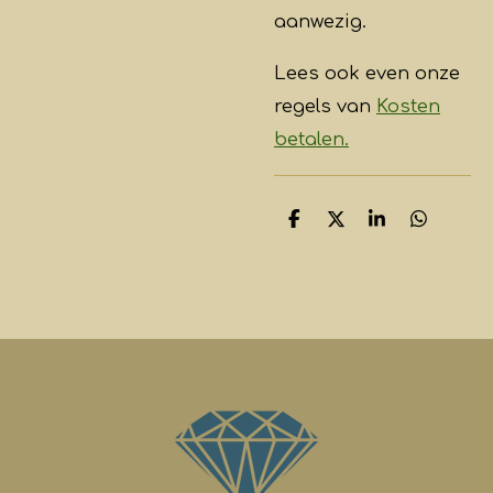
aanwezig.
Lees ook even onze
regels van
Kosten
betalen.
D
D
S
D
e
e
h
e
l
e
a
l
e
l
r
e
n
e
n