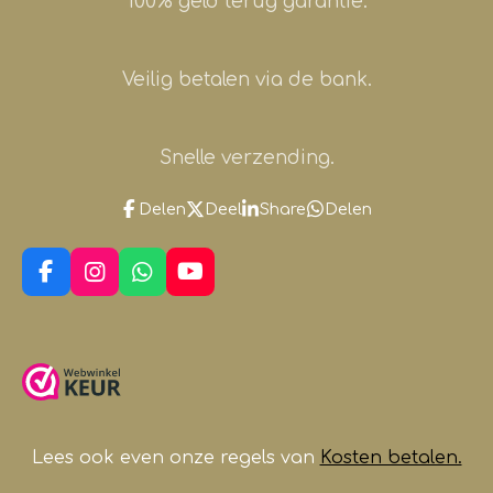
100% geld terug garantie.
Veilig betalen via de bank.
Snelle verzending.
Delen
Deel
Share
Delen
F
I
W
Y
a
n
h
o
c
s
a
u
e
t
t
T
b
a
s
u
o
g
A
b
o
r
p
e
k
a
p
m
Lees ook even onze regels van
Kosten betalen.