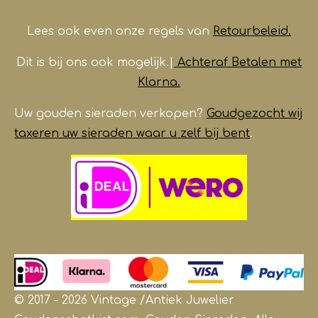
Lees ook even onze regels van
Retourbeleid.
Dit is bij ons ook mogelijk.|
Achteraf Betalen met
Klarna.
Uw gouden sieraden verkopen?
Goudgezocht wij
taxeren uw sieraden waar u zelf bij bent
.
© 2017 - 2026 Vintage /Antiek
Juwelier