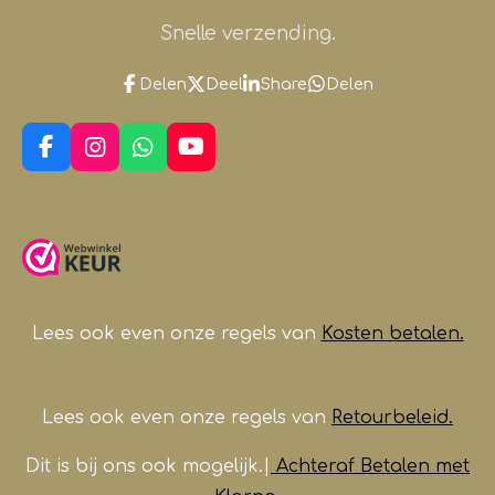
Snelle verzending.
Delen
Deel
Share
Delen
F
I
W
Y
a
n
h
o
c
s
a
u
e
t
t
T
b
a
s
u
o
g
A
b
o
r
p
e
k
a
p
m
Lees ook even onze regels van
Kosten betalen.
Lees ook even onze regels van
Retourbeleid.
Dit is bij ons ook mogelijk.|
Achteraf Betalen met