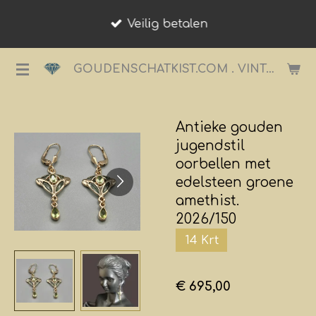
Ga
Veilig betalen
direct
naar
GOUDENSCHATKIST.COM . VINTAGE JUWELIER.
de
hoofdinhoud
Antieke gouden
jugendstil
oorbellen met
edelsteen groene
amethist.
2026/150
14 Krt
€ 695,00