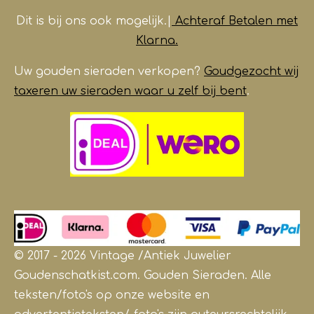
Dit is bij ons ook mogelijk.|
Achteraf Betalen met
Klarna.
Uw gouden sieraden verkopen?
Goudgezocht wij
taxeren uw sieraden waar u zelf bij bent
.
© 2017 - 2026 Vintage /Antiek
Juwelier
Goudenschatkist.com. Gouden Sieraden.
Alle
teksten/foto's op onze website en