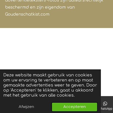
advertentieteksten/-foto's zijn auteursrechtelijk
beschermd en zijn eigendom van
Goudenschatkist.com
Deze website maakt gebruik van cookies
om uw ervaring te verbeteren en op maat
gemaakte advertenties weer te geven. Door
op ‘Accepteren’ te klikken, gaat u akkoord
met het gebruik van alle cookies.
Afwijzen
Accepteren
Telefoonnummer
Kaart
Instagram
WhatsApp