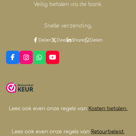
Veilig betalen via de bank.
Snelle verzending.
Delen
Deel
Share
Delen
F
I
W
Y
a
n
h
o
c
s
a
u
e
t
t
T
b
a
s
u
o
g
A
b
o
r
p
e
k
a
p
m
Lees ook even onze regels van
Kosten betalen.
Lees ook even onze regels van
Retourbeleid.