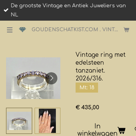
De grootste Vintage en Antiek Juweliers van
Ga
NL
direct
naar
GOUDENSCHATKIST.COM . VINTAGE JUWELIER.
de
hoofdinhoud
Vintage ring met
edelsteen
tanzaniet.
2026/316.
Mt: 18
€ 435,00
In
winkelwagen