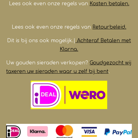
m
Lees ook even onze regels van
Kosten betalen.
Lees ook even onze regels van
Retourbeleid.
Dit is bij ons ook mogelijk.|
Achteraf Betalen met
Klarna.
Uw gouden sieraden verkopen?
Goudgezocht wij
taxeren uw sieraden waar u zelf bij bent
.