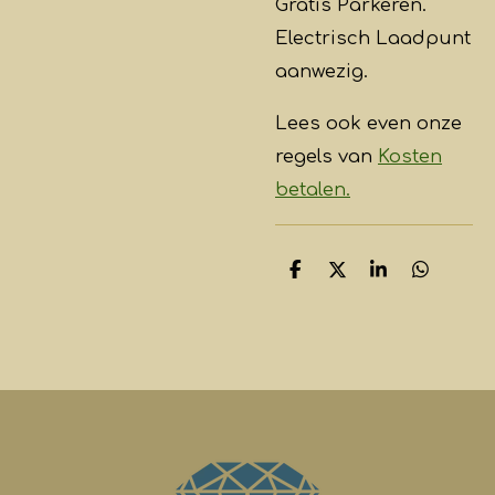
Gratis Parkeren.
Electrisch Laadpunt
aanwezig.
Lees ook even onze
regels van
Kosten
betalen.
D
D
S
D
e
e
h
e
l
e
a
l
e
l
r
e
n
e
n