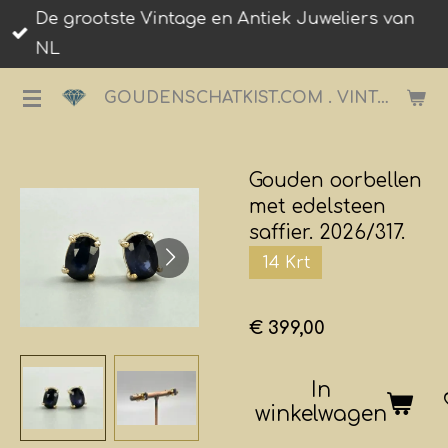
De grootste Vintage en Antiek Juweliers van
Ga
NL
direct
naar
GOUDENSCHATKIST.COM . VINTAGE JUWELIER.
de
hoofdinhoud
Gouden oorbellen
met edelsteen
saffier. 2026/317.
14 Krt
€ 399,00
In
winkelwagen