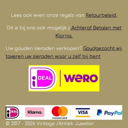
Lees ook even onze regels van
Retourbeleid.
Dit is bij ons ook mogelijk.|
Achteraf Betalen met
Klarna.
Uw gouden sieraden verkopen?
Goudgezocht wij
taxeren uw sieraden waar u zelf bij bent
.
© 2017 - 2026 Vintage /Antiek
Juwelier