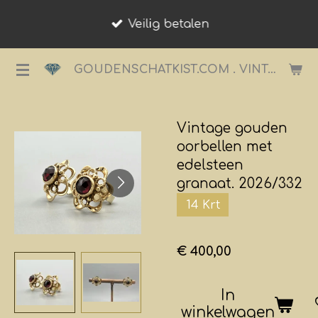
Ga
Veilig betalen
direct
naar
GOUDENSCHATKIST.COM . VINTAGE JUWELIER.
de
hoofdinhoud
Vintage gouden
oorbellen met
edelsteen
granaat. 2026/332
14 Krt
€ 400,00
In
winkelwagen