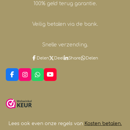
100% geld terug garantie.
Veilig betalen via de bank.
Snelle verzending.
Delen
Deel
Share
Delen
F
I
W
Y
a
n
h
o
c
s
a
u
e
t
t
T
b
a
s
u
o
g
A
b
o
r
p
e
k
a
p
m
Lees ook even onze regels van
Kosten betalen.