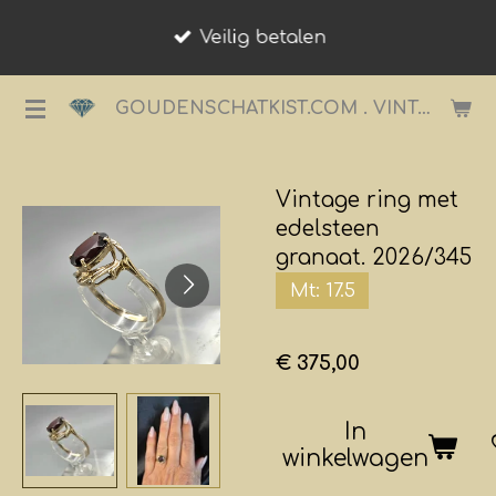
Ga
Veilig betalen
direct
naar
GOUDENSCHATKIST.COM . VINTAGE JUWELIER.
de
hoofdinhoud
Vintage ring met
edelsteen
granaat. 2026/345
Mt: 17.5
€ 375,00
In
winkelwagen