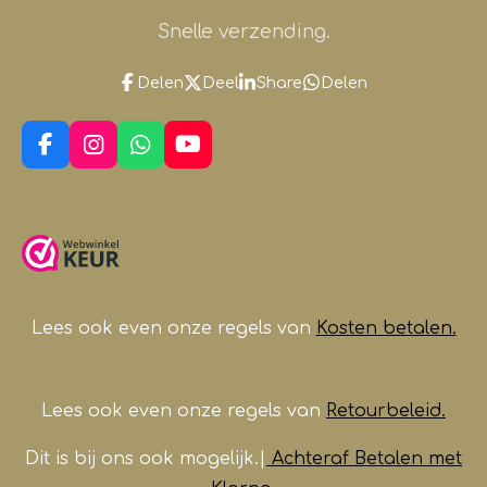
Snelle verzending.
Delen
Deel
Share
Delen
F
I
W
Y
a
n
h
o
c
s
a
u
e
t
t
T
b
a
s
u
o
g
A
b
o
r
p
e
k
a
p
m
Lees ook even onze regels van
Kosten betalen.
Lees ook even onze regels van
Retourbeleid.
Dit is bij ons ook mogelijk.|
Achteraf Betalen met