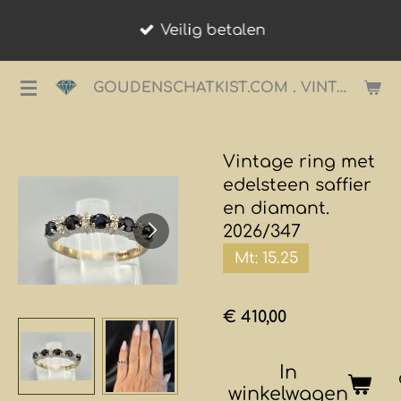
Ga
Veilig betalen
direct
naar
GOUDENSCHATKIST.COM . VINTAGE JUWELIER.
de
hoofdinhoud
Vintage ring met
edelsteen saffier
en diamant.
2026/347
Mt: 15.25
€ 410,00
In
winkelwagen