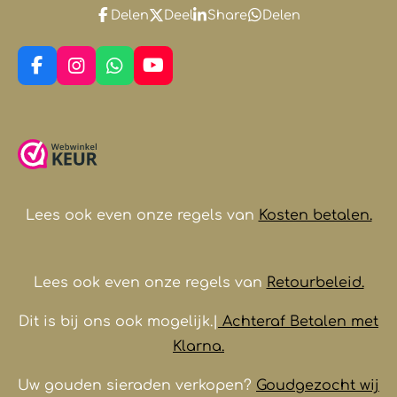
Delen
Deel
Share
Delen
F
I
W
Y
a
n
h
o
c
s
a
u
e
t
t
T
b
a
s
u
o
g
A
b
o
r
p
e
k
a
p
m
Lees ook even onze regels van
Kosten betalen.
Lees ook even onze regels van
Retourbeleid.
Dit is bij ons ook mogelijk.|
Achteraf Betalen met
Klarna.
Uw gouden sieraden verkopen?
Goudgezocht wij