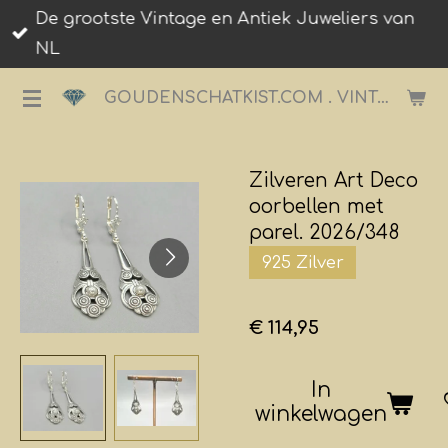
De grootste Vintage en Antiek Juweliers van
Ga
NL
direct
naar
GOUDENSCHATKIST.COM . VINTAGE JUWELIER.
de
hoofdinhoud
Zilveren Art Deco
oorbellen met
parel. 2026/348
925 Zilver
€ 114,95
In
winkelwagen