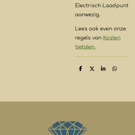
Electrisch Laadpunt
aanwezig.
Lees ook even onze
regels van
Kosten
betalen.
D
D
S
D
e
e
h
e
l
e
a
l
e
l
r
e
n
e
n