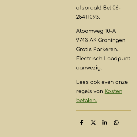
afspraak! Bel 06-
28411093.
Atoomweg 10-A
9743 AK Groningen.
Gratis Parkeren.
Electrisch Laadpunt
aanwezig.
Lees ook even onze
regels van
Kosten
betalen.
D
D
S
D
e
e
h
e
l
e
a
l