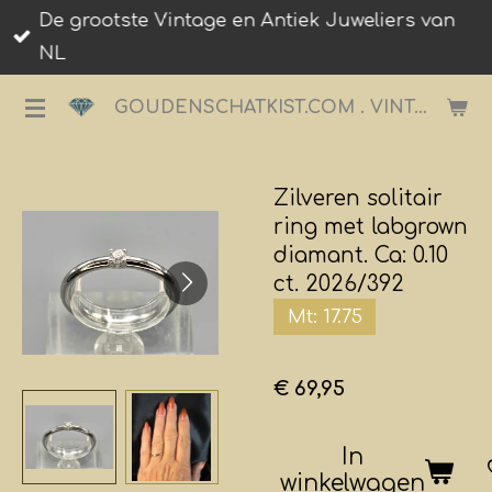
De grootste Vintage en Antiek Juweliers van
Ga
NL
direct
naar
GOUDENSCHATKIST.COM . VINTAGE JUWELIER.
de
hoofdinhoud
Zilveren solitair
ring met labgrown
diamant. Ca: 0.10
ct. 2026/392
Mt: 17.75
€ 69,95
In
winkelwagen