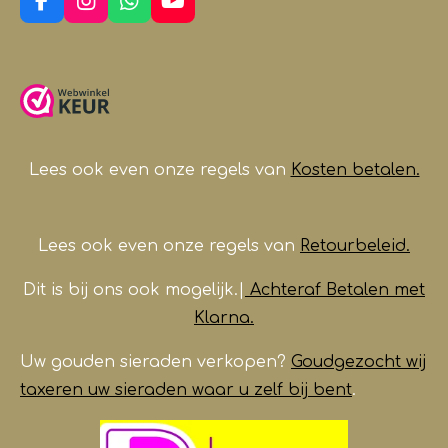
F
I
W
Y
a
n
h
o
c
s
a
u
e
t
t
T
b
a
s
u
o
g
A
b
o
r
p
e
k
a
p
m
Lees ook even onze regels van
Kosten betalen.
Lees ook even onze regels van
Retourbeleid.
Dit is bij ons ook mogelijk.|
Achteraf Betalen met
Klarna.
Uw gouden sieraden verkopen?
Goudgezocht wij
taxeren uw sieraden waar u zelf bij bent
.