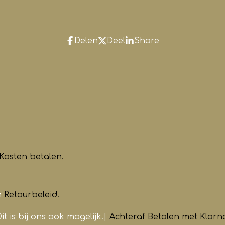
Delen
Deel
Share
Kosten betalen.
n
Retourbeleid.
it is bij ons ook mogelijk.|
Achteraf Betalen met Klarn