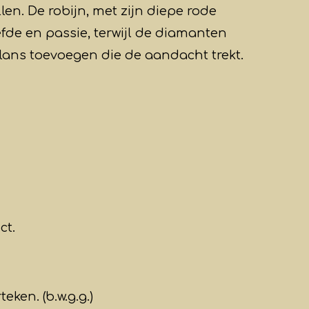
len. De robijn, met zijn diepe rode
iefde en passie, terwijl de diamanten
lans toevoegen die de aandacht trekt.
ct.
eken. (b.w.g.g.)