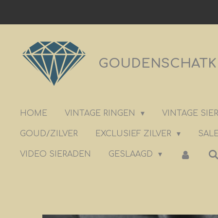
Ga
direct
naar
de
GOUDENSCHATKIS
hoofdinhoud
HOME
VINTAGE RINGEN
VINTAGE SI
GOUD/ZILVER
EXCLUSIEF ZILVER
SALE
VIDEO SIERADEN
GESLAAGD