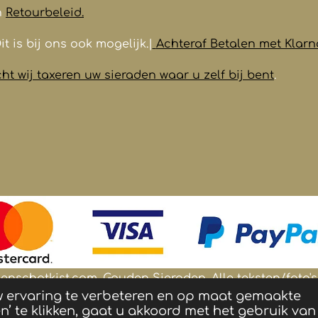
n
Retourbeleid.
it is bij ons ook mogelijk.|
Achteraf Betalen met Klarn
t wij taxeren uw sieraden waar u zelf bij bent
.
nschatkist.com. Gouden Sieraden.
Alle teksten/foto
w ervaring te verbeteren en op maat gemaakte
n zijn eigendom van Goudenschatkist.com
’ te klikken, gaat u akkoord met het gebruik van 