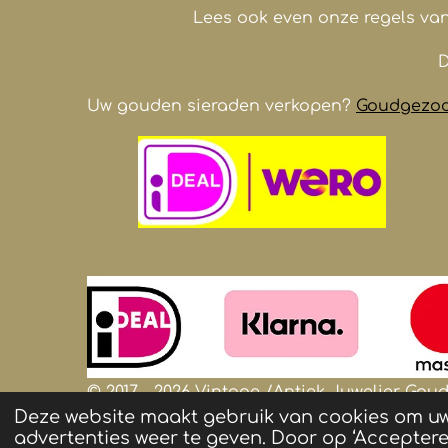
Lees ook even onze regels va
D
Uw gouden sieraden verkopen?
Goudgezoch
© 2017 - 2026 Vintage /Antiek
Juwelier
Goude
Deze website maakt gebruik van cookies om u
foto's zijn auteursrechtelijk beschermd e
advertenties weer te geven. Door op ‘Accepteren