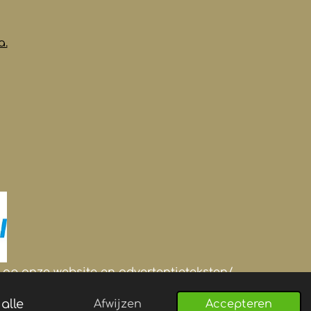
a.
's op onze website en advertentieteksten/-
alle
Afwijzen
Accepteren