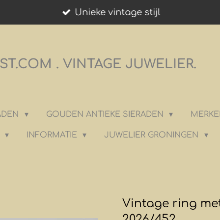
Unieke vintage stijl
T.COM . VINTAGE JUWELIER.
RADEN
GOUDEN ANTIEKE SIERADEN
MERKE
K
INFORMATIE
JUWELIER GRONINGEN
Vintage ring met
2026/452