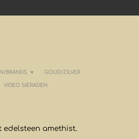
N/BRANDS
GOUD/ZILVER
VIDEO SIERADEN
 edelsteen amethist.