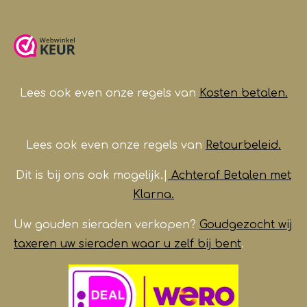
c
s
a
u
e
t
t
T
b
a
s
u
o
g
A
b
o
r
p
e
k
a
p
m
Lees ook even onze regels van
Kosten betalen.
Lees ook even onze regels van
Retourbeleid.
Dit is bij ons ook mogelijk.|
Achteraf Betalen met
Klarna.
Uw gouden sieraden verkopen?
Goudgezocht wij
taxeren uw sieraden waar u zelf bij bent
.