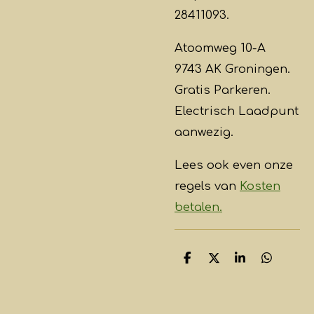
28411093.
Atoomweg 10-A
9743 AK Groningen.
Gratis Parkeren.
Electrisch Laadpunt
aanwezig.
Lees ook even onze
regels van
Kosten
betalen.
D
D
S
D
e
e
h
e
l
e
a
l
e
l
r
e
n
e
n