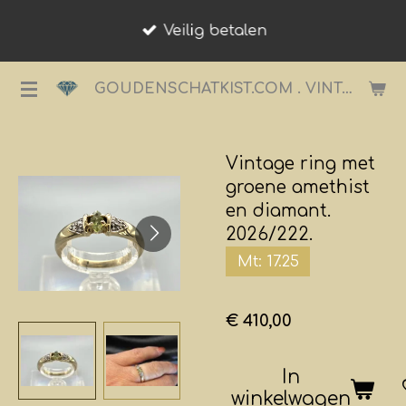
Ga
Veilig betalen
direct
naar
GOUDENSCHATKIST.COM . VINTAGE JUWELIER.
de
hoofdinhoud
Vintage ring met
groene amethist
en diamant.
2026/222.
Mt: 17.25
€ 410,00
In
winkelwagen