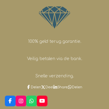
100% geld terug garantie.
Veilig betalen via de bank.
Snelle verzending.
Delen
Deel
Share
Delen
F
I
W
Y
a
n
h
o