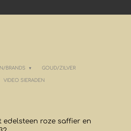
N/BRANDS
GOUD/ZILVER
VIDEO SIERADEN
 edelsteen roze saffier en
32.