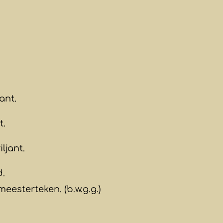
ant.
t.
ljant.
d.
eesterteken. (b.w.g.g.)