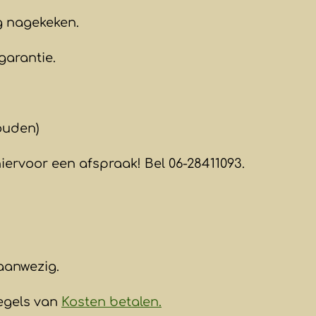
ig nagekeken.
garantie.
ouden)
ervoor een afspraak! Bel 06-28411093.
aanwezig.
egels van
Kosten betalen.