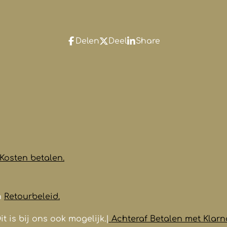
Delen
Deel
Share
Kosten betalen.
n
Retourbeleid.
it is bij ons ook mogelijk.|
Achteraf Betalen met Klarn