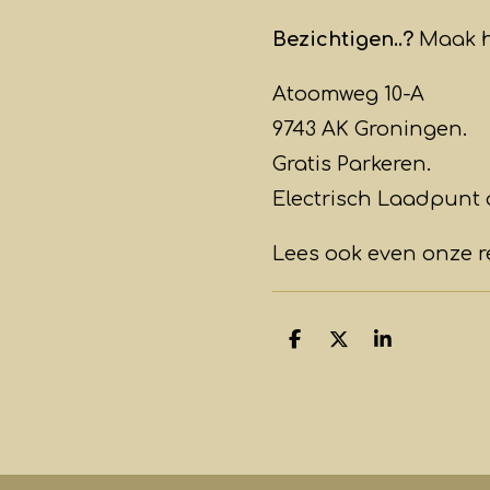
Bezichtigen..?
Maak h
Atoomweg 10-A
9743 AK Groningen.
Gratis Parkeren.
Electrisch Laadpunt 
Lees ook even onze 
D
D
S
e
e
h
l
e
a
e
l
r
n
e