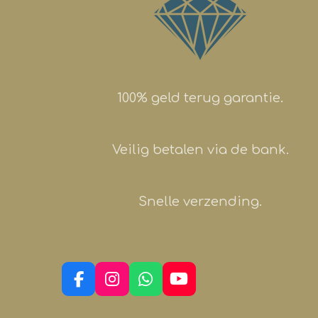
100% geld terug garantie.
Veilig betalen via de bank.
Snelle verzending.
F
I
W
Y
a
n
h
o
c
s
a
u