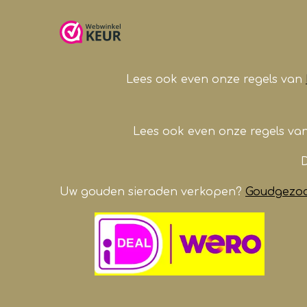
e
t
t
T
b
a
s
u
o
g
A
b
o
r
p
e
k
a
p
Lees ook even onze regels van
m
Lees ook even onze regels va
D
Uw gouden sieraden verkopen?
Goudgezoch