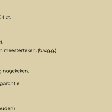
4 ct.
d.
 meesterteken. (b.w.g.g.)
g
nagekeken.
garantie.
ouden)