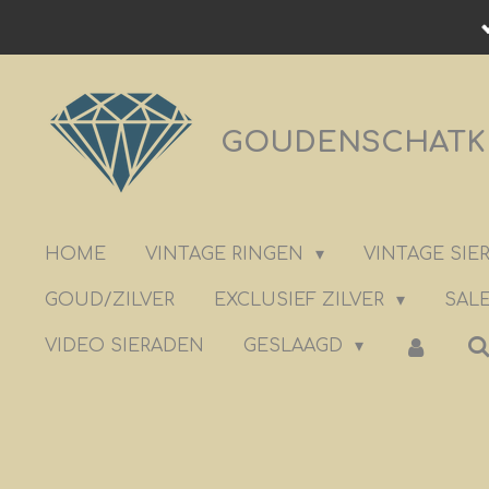
Ga
direct
naar
de
GOUDENSCHATKIS
hoofdinhoud
HOME
VINTAGE RINGEN
VINTAGE SI
GOUD/ZILVER
EXCLUSIEF ZILVER
SALE
VIDEO SIERADEN
GESLAAGD